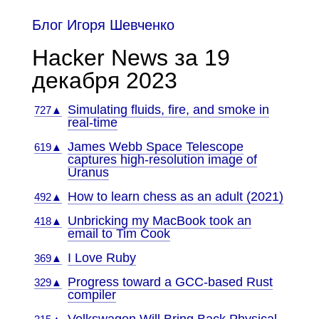
Блог Игоря Шевченко
Hacker News за 19
декабря 2023
Simulating fluids, fire, and smoke in
727▲
real-time
James Webb Space Telescope
619▲
captures high-resolution image of
Uranus
How to learn chess as an adult (2021)
492▲
Unbricking my MacBook took an
418▲
email to Tim Cook
I Love Ruby
369▲
Progress toward a GCC-based Rust
329▲
compiler