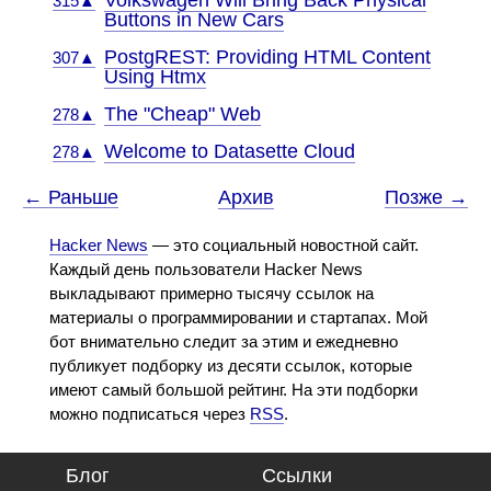
Volkswagen Will Bring Back Physical
315▲
Buttons in New Cars
PostgREST: Providing HTML Content
307▲
Using Htmx
The "Cheap" Web
278▲
Welcome to Datasette Cloud
278▲
← Раньше
Архив
Позже →
Hacker News
— это социальный новостной сайт.
Каждый день пользователи Hacker News
выкладывают примерно тысячу ссылок на
материалы о программировании и стартапах. Мой
бот внимательно следит за этим и ежедневно
публикует подборку из десяти ссылок, которые
имеют самый большой рейтинг. На эти подборки
можно подписаться через
RSS
.
Блог
Ссылки