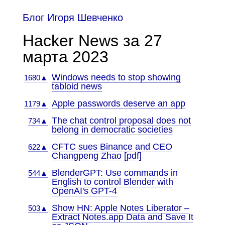
Блог Игоря Шевченко
Hacker News за 27
марта 2023
Windows needs to stop showing
1680▲
tabloid news
Apple passwords deserve an app
1179▲
The chat control proposal does not
734▲
belong in democratic societies
CFTC sues Binance and CEO
622▲
Changpeng Zhao [pdf]
BlenderGPT: Use commands in
544▲
English to control Blender with
OpenAI's GPT-4
Show HN: Apple Notes Liberator –
503▲
Extract Notes.app Data and Save It