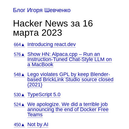
Блог Игоря Шевченко
Hacker News за 16
марта 2023
Introducing react.dev
664▲
Show HN: Alpaca.cpp – Run an
576▲
Instruction-Tuned Chat-Style LLM on
a MacBook
Lego violates GPL by keep Blender-
548▲
based BrickLink Studio source closed
(2021)
TypeScript 5.0
530▲
We apologize. We did a terrible job
524▲
announcing the end of Docker Free
Teams
Not by AI
450▲