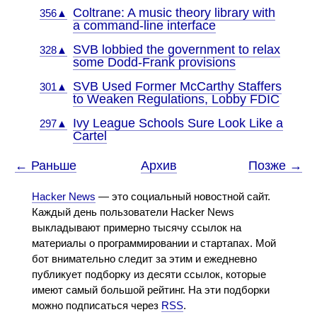
Coltrane: A music theory library with
356▲
a command-line interface
SVB lobbied the government to relax
328▲
some Dodd-Frank provisions
SVB Used Former McCarthy Staffers
301▲
to Weaken Regulations, Lobby FDIC
Ivy League Schools Sure Look Like a
297▲
Cartel
← Раньше
Архив
Позже →
Hacker News
— это социальный новостной сайт.
Каждый день пользователи Hacker News
выкладывают примерно тысячу ссылок на
материалы о программировании и стартапах. Мой
бот внимательно следит за этим и ежедневно
публикует подборку из десяти ссылок, которые
имеют самый большой рейтинг. На эти подборки
можно подписаться через
RSS
.