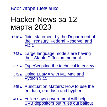
Блог Игоря Шевченко
Hacker News за 12
марта 2023
Joint statement by the Department of
1618▲
the Treasury, Federal Reserve, and
FDIC
Large language models are having
743▲
their Stable Diffusion moment
TypeScripting the technical interview
635▲
Using LLaMA with M1 Mac and
572▲
Python 3.11
Punctuation Matters: How to use the
545▲
en dash, em dash and hyphen
Yellen says government will help
466▲
SVB depositors but rules out bailout