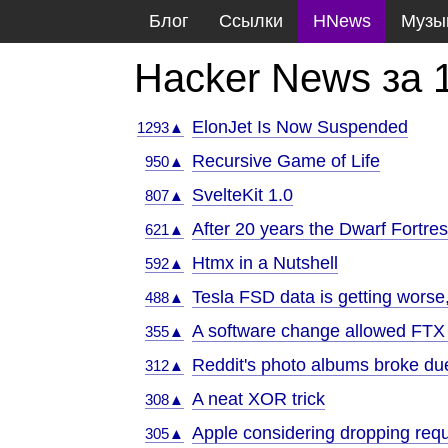
Блог
Ссылки
HNews
Музы
Hacker News за 
ElonJet Is Now Suspended
1293▲
Recursive Game of Life
950▲
SvelteKit 1.0
807▲
After 20 years the Dwarf Fortres
621▲
Htmx in a Nutshell
592▲
Tesla FSD data is getting worse,
488▲
A software change allowed FTX 
355▲
Reddit's photo albums broke due
312▲
A neat XOR trick
308▲
Apple considering dropping req
305▲