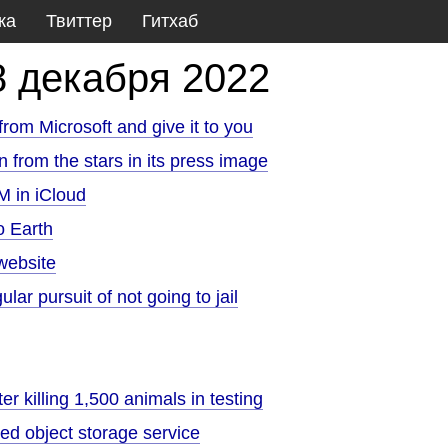
ка
Твиттер
Гитхаб
8 декабря 2022
 from Microsoft and give it to you
n from the stars in its press image
M in iCloud
o Earth
 website
lar pursuit of not going to jail
er killing 1,500 animals in testing
ed object storage service