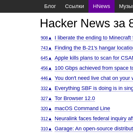
Блог
Ссылки
HNews
Музы
Hacker News за 
I liberate the ending to Minecraft
908▲
Finding the B-21's hangar locatio
743▲
Apple kills plans to scan for CSA
645▲
100 Gbps achieved from space t
456▲
You don't need live chat on your
446▲
Everything SBF is doing is in singu
332▲
Tor Browser 12.0
327▲
macOS Command Line
320▲
Neuralink faces federal inquiry aft
312▲
Garage: An open-source distribut
310▲