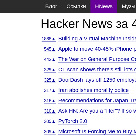
Блог
Ссылки
HNews
Музы
Hacker News за 
Building a Virtual Machine Ins
1868▲
Apple to move 40-45% iPhone pr
545▲
The War on General Purpose Co
443▲
CT scan shows there's still lots o
329▲
DoorDash lays off 1250 employ
325▲
Iran abolishes morality police
317▲
Recommendations for Japan Tr
316▲
Ask HN: Are you a “lifer”? If so
310▲
PyTorch 2.0
309▲
Microsoft Is Forcing Me to Bu
309▲