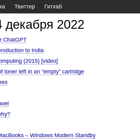
ка
Твиттер
Гитхаб
4 декабря 2022
ide ChatGPT
oduction to India
mputing (2015) [video]
f toner left in an “empty” cartridge
ees
avel
 why?
y MacBooks – Windows Modern Standby