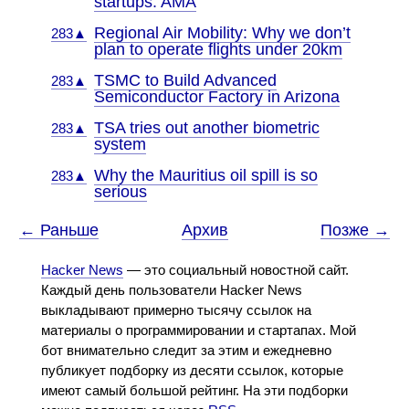
startups. AMA
Regional Air Mobility: Why we don’t
283▲
plan to operate flights under 20km
TSMC to Build Advanced
283▲
Semiconductor Factory in Arizona
TSA tries out another biometric
283▲
system
Why the Mauritius oil spill is so
283▲
serious
← Раньше
Архив
Позже →
Hacker News
— это социальный новостной сайт.
Каждый день пользователи Hacker News
выкладывают примерно тысячу ссылок на
материалы о программировании и стартапах. Мой
бот внимательно следит за этим и ежедневно
публикует подборку из десяти ссылок, которые
имеют самый большой рейтинг. На эти подборки