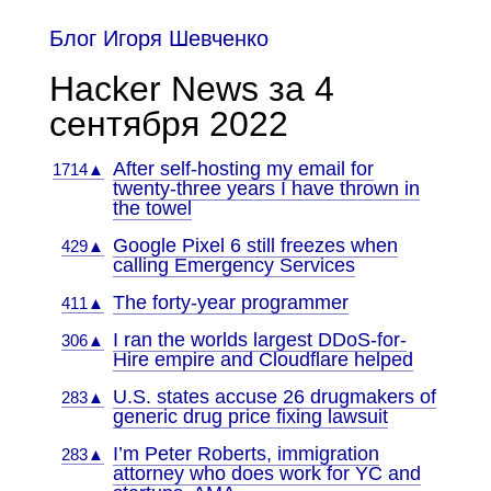
Блог Игоря Шевченко
Hacker News за 4
сентября 2022
After self-hosting my email for
1714▲
twenty-three years I have thrown in
the towel
Google Pixel 6 still freezes when
429▲
calling Emergency Services
The forty-year programmer
411▲
I ran the worlds largest DDoS-for-
306▲
Hire empire and Cloudflare helped
U.S. states accuse 26 drugmakers of
283▲
generic drug price fixing lawsuit
I’m Peter Roberts, immigration
283▲
attorney who does work for YC and