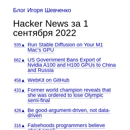
Блог Игоря Шевченко
Hacker News за 1
сентября 2022
Run Stable Diffusion on Your M1
939▲
Mac’s GPU
US Government Bans Export of
662▲
Nvidia A100 and H100 GPUs to China
and Russia
WebKit on GitHub
458▲
Former world champion reveals that
433▲
she was ordered to lose Olympic
semi-final
Be good-argument-driven, not data-
428▲
driven
Falsehoods programmers believe
316▲