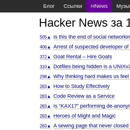
Блог
Ссылки
HNews
Музы
Hacker News за 
Is this the end of social networki
505▲
Arrest of suspected developer o
406▲
Goat Rental – Hire Goats
372▲
Dotfiles being hidden is a UNIXv
310▲
Why thinking hard makes us feel 
298▲
How to Study Effectively
283▲
Code Review as a Service
283▲
Is “KAX17” performing de-anonym
283▲
Heroes of Might and Magic
283▲
A sewing page that never closed 
283▲