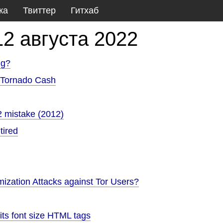
ка
Твиттер
Гитхаб
12 августа 2022
ng?
f Tornado Cash
2 mistake (2012)
tired
ization Attacks against Tor Users?
its font size HTML tags