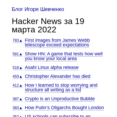
Блог Игоря Шевченко
Hacker News за 19
марта 2022
First images from James Webb
783▲
telescope exceed expectations
Show HN: A game that tests how well
581▲
you know your local area
Asahi Linux alpha release
518▲
Christopher Alexander has died
459▲
How I learned to stop worrying and
412▲
structure all writing as a list
Crypto is an Unproductive Bubble
387▲
How Putin’s Oligarchs Bought London
383▲
US schools can subscribe to an
352▲