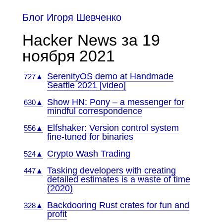
Блог Игоря Шевченко
Hacker News за 19
ноября 2021
SerenityOS demo at Handmade
727▲
Seattle 2021 [video]
Show HN: Pony – a messenger for
630▲
mindful correspondence
Elfshaker: Version control system
556▲
fine-tuned for binaries
Crypto Wash Trading
524▲
Tasking developers with creating
447▲
detailed estimates is a waste of time
(2020)
Backdooring Rust crates for fun and
328▲
profit