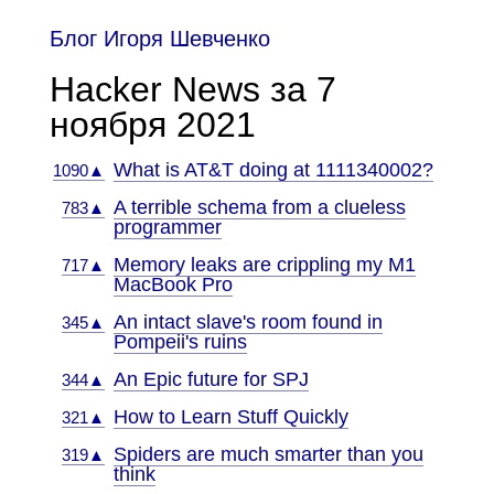
Блог Игоря Шевченко
Hacker News за 7
ноября 2021
What is AT&T doing at 1111340002?
1090▲
A terrible schema from a clueless
783▲
programmer
Memory leaks are crippling my M1
717▲
MacBook Pro
An intact slave's room found in
345▲
Pompeii's ruins
An Epic future for SPJ
344▲
How to Learn Stuff Quickly
321▲
Spiders are much smarter than you
319▲
think