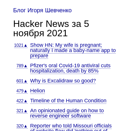
Блог Игоря Шевченко
Hacker News за 5
ноября 2021
Show HN: My wife is pregnant;
1021▲
naturally I made a baby-name app to
prepare
Pfizer's oral Covid-19 antiviral cuts
789▲
hospitalization, death by 85%
Why is Excalidraw so good?
601▲
Helion
479▲
Timeline of the Human Condition
422▲
An opinionated guide on how to
321▲
reverse engineer software
Reporter who told Missouri officials
320▲