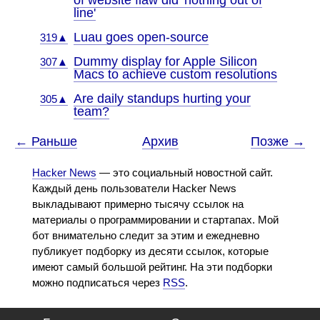
of website flaw did 'nothing out of
line'
Luau goes open-source
319▲
Dummy display for Apple Silicon
307▲
Macs to achieve custom resolutions
Are daily standups hurting your
305▲
team?
← Раньше
Архив
Позже →
Hacker News
— это социальный новостной сайт.
Каждый день пользователи Hacker News
выкладывают примерно тысячу ссылок на
материалы о программировании и стартапах. Мой
бот внимательно следит за этим и ежедневно
публикует подборку из десяти ссылок, которые
имеют самый большой рейтинг. На эти подборки
можно подписаться через
RSS
.