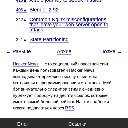
A solo journey to $100k in sales
418▲
Blender 2.92
406▲
Common Nginx misconfigurations
342▲
that leave your web server open to
attack
State Partitioning
321▲
← Раньше
Архив
Позже →
Hacker News
— это социальный новостной сайт.
Каждый день пользователи Hacker News
выкладывают примерно тысячу ссылок на
материалы о программировании и стартапах. Мой
бот внимательно следит за этим и ежедневно
публикует подборку из десяти ссылок, которые
имеют самый большой рейтинг. На эти подборки
можно подписаться через
RSS
.
Блог
Ссылки