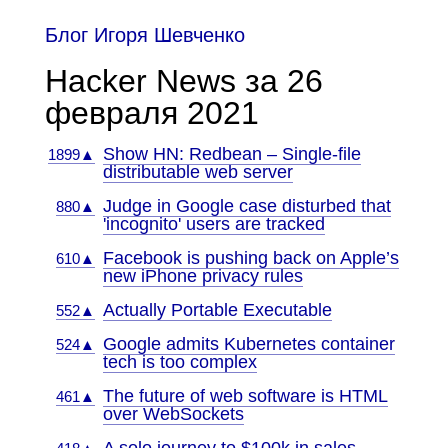
Блог Игоря Шевченко
Hacker News за 26
февраля 2021
Show HN: Redbean – Single-file
1899▲
distributable web server
Judge in Google case disturbed that
880▲
'incognito' users are tracked
Facebook is pushing back on Apple’s
610▲
new iPhone privacy rules
Actually Portable Executable
552▲
Google admits Kubernetes container
524▲
tech is too complex
The future of web software is HTML
461▲
over WebSockets