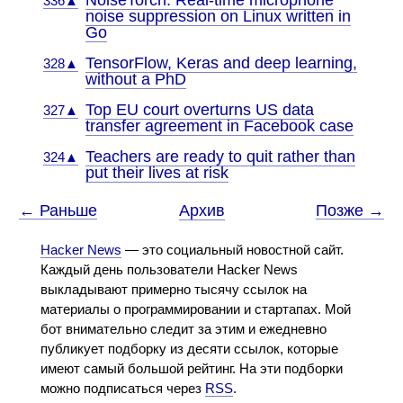
NoiseTorch: Real-time microphone
336▲
noise suppression on Linux written in
Go
TensorFlow, Keras and deep learning,
328▲
without a PhD
Top EU court overturns US data
327▲
transfer agreement in Facebook case
Teachers are ready to quit rather than
324▲
put their lives at risk
← Раньше
Архив
Позже →
Hacker News
— это социальный новостной сайт.
Каждый день пользователи Hacker News
выкладывают примерно тысячу ссылок на
материалы о программировании и стартапах. Мой
бот внимательно следит за этим и ежедневно
публикует подборку из десяти ссылок, которые
имеют самый большой рейтинг. На эти подборки
можно подписаться через
RSS
.