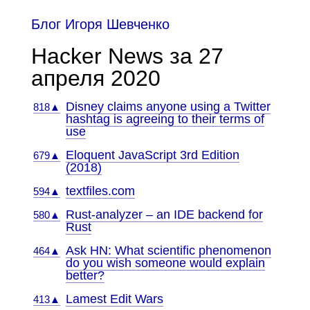
Блог Игоря Шевченко
Hacker News за 27
апреля 2020
Disney claims anyone using a Twitter
818▲
hashtag is agreeing to their terms of
use
Eloquent JavaScript 3rd Edition
679▲
(2018)
textfiles.com
594▲
Rust-analyzer – an IDE backend for
580▲
Rust
Ask HN: What scientific phenomenon
464▲
do you wish someone would explain
better?
Lamest Edit Wars
413▲