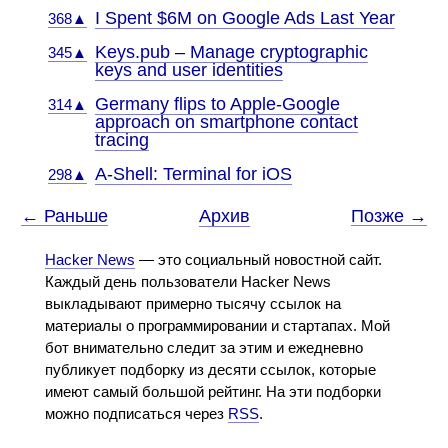
I Spent $6M on Google Ads Last Year
368▲
Keys.pub – Manage cryptographic
345▲
keys and user identities
Germany flips to Apple-Google
314▲
approach on smartphone contact
tracing
A-Shell: Terminal for iOS
298▲
← Раньше
Архив
Позже →
Hacker News
— это социальный новостной сайт.
Каждый день пользователи Hacker News
выкладывают примерно тысячу ссылок на
материалы о программировании и стартапах. Мой
бот внимательно следит за этим и ежедневно
публикует подборку из десяти ссылок, которые
имеют самый большой рейтинг. На эти подборки
можно подписаться через
RSS
.