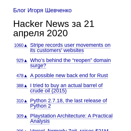
Блог Игоря Шевченко
Hacker News за 21
апреля 2020
Stripe records user movements on
1060▲
its customers' websites
Who’s behind the “reopen” domain
929▲
surge?
A possible new back end for Rust
478▲
I tried to buy an actual barrel of
388▲
crude oil (2015)
Python 2.7.18, the last release of
310▲
Python 2
Playstation Architecture: A Practical
309▲
Analysis