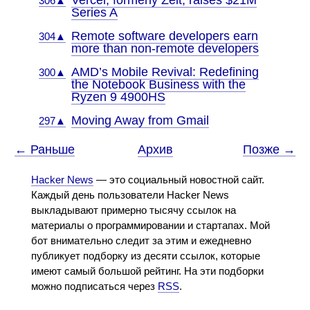
Vercel, formerly Zeit, raises $21M
306▲
Series A
Remote software developers earn
304▲
more than non-remote developers
AMD’s Mobile Revival: Redefining
300▲
the Notebook Business with the
Ryzen 9 4900HS
Moving Away from Gmail
297▲
← Раньше
Архив
Позже →
Hacker News
— это социальный новостной сайт.
Каждый день пользователи Hacker News
выкладывают примерно тысячу ссылок на
материалы о программировании и стартапах. Мой
бот внимательно следит за этим и ежедневно
публикует подборку из десяти ссылок, которые
имеют самый большой рейтинг. На эти подборки
можно подписаться через
RSS
.