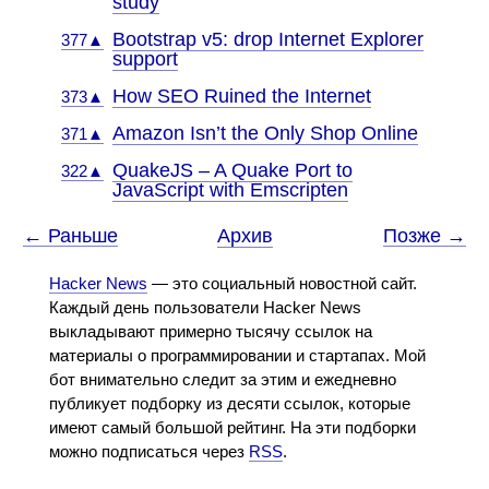
study
Bootstrap v5: drop Internet Explorer
377▲
support
How SEO Ruined the Internet
373▲
Amazon Isn’t the Only Shop Online
371▲
QuakeJS – A Quake Port to
322▲
JavaScript with Emscripten
← Раньше
Архив
Позже →
Hacker News
— это социальный новостной сайт.
Каждый день пользователи Hacker News
выкладывают примерно тысячу ссылок на
материалы о программировании и стартапах. Мой
бот внимательно следит за этим и ежедневно
публикует подборку из десяти ссылок, которые
имеют самый большой рейтинг. На эти подборки
можно подписаться через
RSS
.