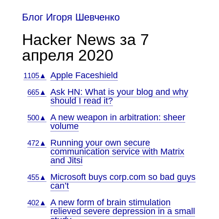
Блог Игоря Шевченко
Hacker News за 7
апреля 2020
Apple Faceshield
1105▲
Ask HN: What is your blog and why
665▲
should I read it?
A new weapon in arbitration: sheer
500▲
volume
Running your own secure
472▲
communication service with Matrix
and Jitsi
Microsoft buys corp.com so bad guys
455▲
can’t
A new form of brain stimulation
402▲
relieved severe depression in a small