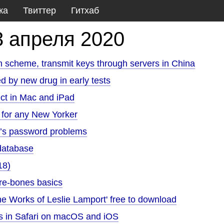
ка
Твиттер
Гитхаб
3 апреля 2020
n scheme, transmit keys through servers in China
d by new drug in early tests
t in Mac and iPad
y for any New Yorker
m’s password problems
 database
18)
re-bones basics
 Works of Leslie Lamport' free to download
s in Safari on macOS and iOS