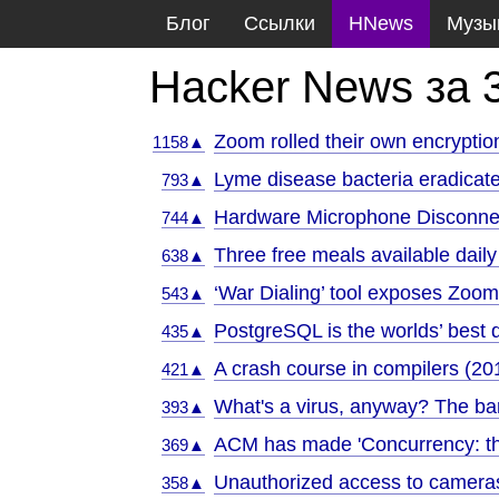
Блог
Ссылки
HNews
Музы
Hacker News за 
Zoom rolled their own encryptio
1158▲
Lyme disease bacteria eradicate
793▲
Hardware Microphone Disconnec
744▲
Three free meals available dail
638▲
‘War Dialing’ tool exposes Zoo
543▲
PostgreSQL is the worlds’ best
435▲
A crash course in compilers (20
421▲
What's a virus, anyway? The ba
393▲
ACM has made 'Concurrency: the
369▲
Unauthorized access to camera
358▲