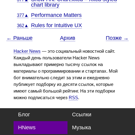
chart library
Performance Matters
377▲
Rules for Intuitive UX
362▲
← Раньше
Архив
Позже →
Hacker News
— это социальный новостной сайт.
Каждый день пользователи Hacker News
выкладывают примерно тысячу ссылок на
материалы о программировании и стартапах. Мой
бот внимательно следит за этим и ежедневно
публикует подборку из десяти ссылок, которые
имеют самый большой рейтинг. На эти подборки
можно подписаться через
RSS
.
Блог
Ссылки
HNews
Музыка