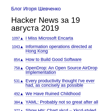
Блог Игоря Шевченко
Hacker News за 19
августа 2019
I Miss Microsoft Encarta
1097▲
Information operations directed at
1043▲
Hong Kong
How to Build Good Software
854▲
OpenDrop: An Open Source AirDrop
758▲
Implementation
Every productivity thought I've ever
531▲
had, as concisely as possible
We Have Ruined Childhood
492▲
YAML: Probably not so great after all
384▲
Show HN: Chart.xkcd – Xkcd-styled
377▲