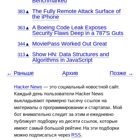
Benchmarked
The Fully Remote Attack Surface of
383▲
the iPhone
A Boeing Code Leak Exposes
363▲
Security Flaws Deep in a 787'S Guts
MoviePass Worked Out Great
344▲
Show HN: Data Structures and
313▲
Algorithms in JavaScript
← Раньше
Архив
Позже →
Hacker News
— это социальный новостной сайт.
Каждый день пользователи Hacker News
выкладывают примерно тысячу ссылок на
материалы о программировании и стартапах. Мой
бот внимательно следит за этим и ежедневно
публикует подборку из десяти ссылок, которые
имеют самый большой рейтинг. На эти подборки
можно подписаться через
RSS
.