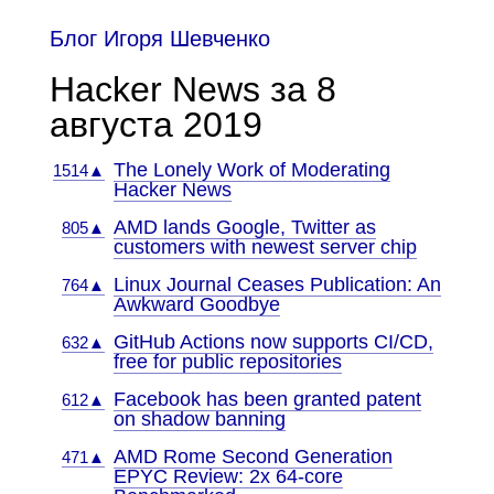
Блог Игоря Шевченко
Hacker News за 8
августа 2019
The Lonely Work of Moderating
1514▲
Hacker News
AMD lands Google, Twitter as
805▲
customers with newest server chip
Linux Journal Ceases Publication: An
764▲
Awkward Goodbye
GitHub Actions now supports CI/CD,
632▲
free for public repositories
Facebook has been granted patent
612▲
on shadow banning
AMD Rome Second Generation
471▲
EPYC Review: 2x 64-core