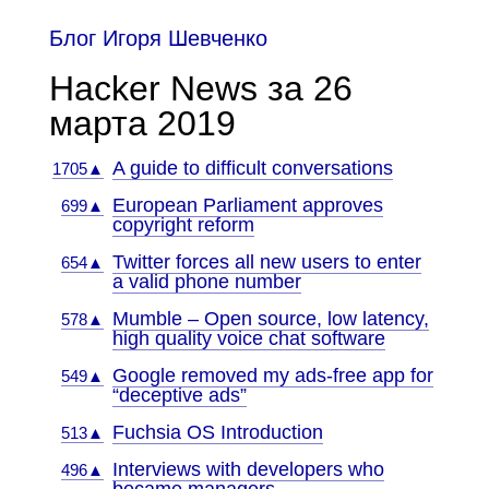
Блог Игоря Шевченко
Hacker News за 26
марта 2019
A guide to difficult conversations
1705▲
European Parliament approves
699▲
copyright reform
Twitter forces all new users to enter
654▲
a valid phone number
Mumble – Open source, low latency,
578▲
high quality voice chat software
Google removed my ads-free app for
549▲
“deceptive ads”
Fuchsia OS Introduction
513▲
Interviews with developers who
496▲