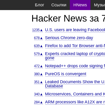
Блог
Ссылки
HNews
Музы
Hacker News за 
U.S. users are leaving Faceboo
1235▲
Serious Chrome zero-day
678▲
Firefox to add Tor Browser anti-f
639▲
Experts cracked laptop of cryp
579▲
gone
Notepad++ drops code signing fo
472▲
PureOS is convergent
380▲
Leaked Documents Show the U.S
351▲
Database
Microservices, Containers and 
340▲
ARM processors like A12X are n
284▲