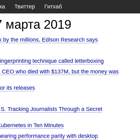
ка
Твиттер
Гитхаб
7 марта 2019
k by the millions, Edison Research says
ingerprinting technique called letterboxing
to CEO who died with $137M, but the money was
r its releases
. Tracking Journalists Through a Secret
Kubernetes in Ten Minutes
earing performance parity with desktop