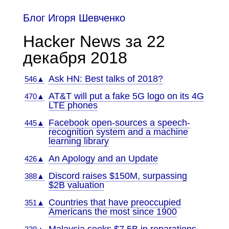
Блог Игоря Шевченко
Hacker News за 22
декабря 2018
Ask HN: Best talks of 2018?
546▲
AT&T will put a fake 5G logo on its 4G
470▲
LTE phones
Facebook open-sources a speech-
445▲
recognition system and a machine
learning library
An Apology and an Update
426▲
Discord raises $150M, surpassing
388▲
$2B valuation
Countries that have preoccupied
351▲
Americans the most since 1900