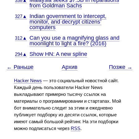
Malaysia seeks $7.5B in reparations
338▲
from Goldman Sachs
Indian government to intercept,
327▲
monitor, and decrypt citizens’
computers
Can you use a magnifying glass and
312▲
moonlight to light a fire? (2016)
Show HN: A new spline
294▲
← Раньше
Архив
Позже →
Hacker News
— это социальный новостной сайт.
Каждый день пользователи Hacker News
выкладывают примерно тысячу ссылок на
материалы о программировании и стартапах. Мой
бот внимательно следит за этим и ежедневно
публикует подборку из десяти ссылок, которые
имеют самый большой рейтинг. На эти подборки
можно подписаться через
RSS
.