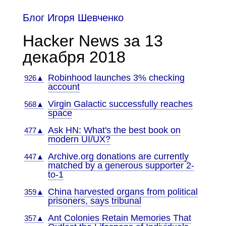
Блог Игоря Шевченко
Hacker News за 13
декабря 2018
Robinhood launches 3% checking
926▲
account
Virgin Galactic successfully reaches
568▲
space
Ask HN: What's the best book on
477▲
modern UI/UX?
Archive.org donations are currently
447▲
matched by a generous supporter 2-
to-1
China harvested organs from political
359▲
prisoners, says tribunal
Ant Colonies Retain Memories That
357▲