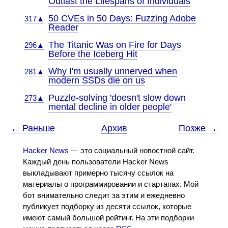
Outlast the Lifespans of Individuals
50 CVEs in 50 Days: Fuzzing Adobe
317▲
Reader
The Titanic Was on Fire for Days
296▲
Before the Iceberg Hit
Why I'm usually unnerved when
281▲
modern SSDs die on us
Puzzle-solving 'doesn't slow down
273▲
mental decline in older people'
← Раньше
Архив
Позже →
Hacker News
— это социальный новостной сайт.
Каждый день пользователи Hacker News
выкладывают примерно тысячу ссылок на
материалы о программировании и стартапах. Мой
бот внимательно следит за этим и ежедневно
публикует подборку из десяти ссылок, которые
имеют самый большой рейтинг. На эти подборки