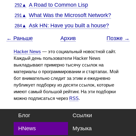
A Road to Common Lisp
292▲
What Was the Microsoft Network?
291▲
Ask HN: Have you built a house?
284▲
← Раньше
Архив
Позже →
Hacker News
— это социальный новостной сайт.
Каждый день пользователи Hacker News
выкладывают примерно тысячу ссылок на
материалы о программировании и стартапах. Мой
бот внимательно следит за этим и ежедневно
публикует подборку из десяти ссылок, которые
имеют самый большой рейтинг. На эти подборки
можно подписаться через
RSS
.
Блог
Ссылки
HNews
Музыка