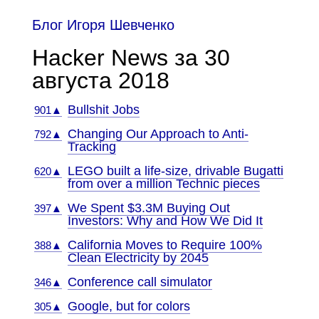
Блог Игоря Шевченко
Hacker News за 30
августа 2018
Bullshit Jobs
901▲
Changing Our Approach to Anti-
792▲
Tracking
LEGO built a life-size, drivable Bugatti
620▲
from over a million Technic pieces
We Spent $3.3M Buying Out
397▲
Investors: Why and How We Did It
California Moves to Require 100%
388▲
Clean Electricity by 2045
Conference call simulator
346▲
Google, but for colors
305▲