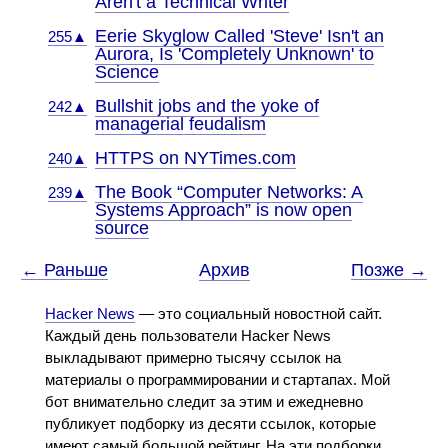
Aren't a Technical Writer
Eerie Skyglow Called 'Steve' Isn't an
255▲
Aurora, Is 'Completely Unknown' to
Science
Bullshit jobs and the yoke of
242▲
managerial feudalism
HTTPS on NYTimes.com
240▲
The Book “Computer Networks: A
239▲
Systems Approach” is now open
source
← Раньше
Архив
Позже →
Hacker News
— это социальный новостной сайт.
Каждый день пользователи Hacker News
выкладывают примерно тысячу ссылок на
материалы о программировании и стартапах. Мой
бот внимательно следит за этим и ежедневно
публикует подборку из десяти ссылок, которые
имеют самый большой рейтинг. На эти подборки