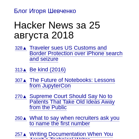
Блог Игоря Шевченко
Hacker News за 25
августа 2018
Traveler sues US Customs and
328▲
Border Protection over iPhone search
and seizure
Be kind (2016)
313▲
The Future of Notebooks: Lessons
307▲
from JupyterCon
Supreme Court Should Say No to
270▲
Patents That Take Old Ideas Away
from the Public
What to say when recruiters ask you
260▲
to name the first number
Writing Documentation When You
257▲