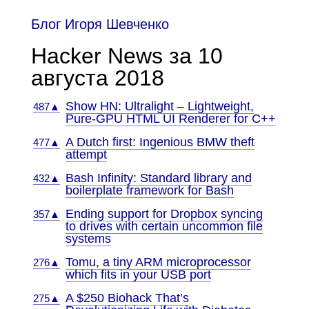
Блог Игоря Шевченко
Hacker News за 10
августа 2018
Show HN: Ultralight – Lightweight,
487▲
Pure-GPU HTML UI Renderer for C++
A Dutch first: Ingenious BMW theft
477▲
attempt
Bash Infinity: Standard library and
432▲
boilerplate framework for Bash
Ending support for Dropbox syncing
357▲
to drives with certain uncommon file
systems
Tomu, a tiny ARM microprocessor
276▲
which fits in your USB port
A $250 Biohack That’s
275▲