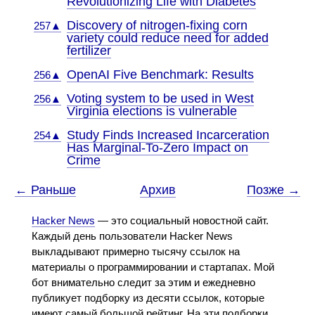
Revolutionizing Life with Diabetes
Discovery of nitrogen-fixing corn
257▲
variety could reduce need for added
fertilizer
OpenAI Five Benchmark: Results
256▲
Voting system to be used in West
256▲
Virginia elections is vulnerable
Study Finds Increased Incarceration
254▲
Has Marginal-To-Zero Impact on
Crime
← Раньше
Архив
Позже →
Hacker News
— это социальный новостной сайт.
Каждый день пользователи Hacker News
выкладывают примерно тысячу ссылок на
материалы о программировании и стартапах. Мой
бот внимательно следит за этим и ежедневно
публикует подборку из десяти ссылок, которые
имеют самый большой рейтинг. На эти подборки