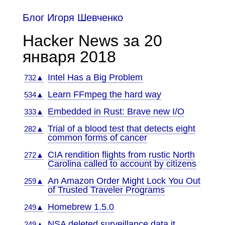
Блог Игоря Шевченко
Hacker News за 20
января 2018
Intel Has a Big Problem
732▲
Learn FFmpeg the hard way
534▲
Embedded in Rust: Brave new I/O
333▲
Trial of a blood test that detects eight
282▲
common forms of cancer
CIA rendition flights from rustic North
272▲
Carolina called to account by citizens
An Amazon Order Might Lock You Out
259▲
of Trusted Traveler Programs
Homebrew 1.5.0
249▲
NSA deleted surveillance data it
249▲