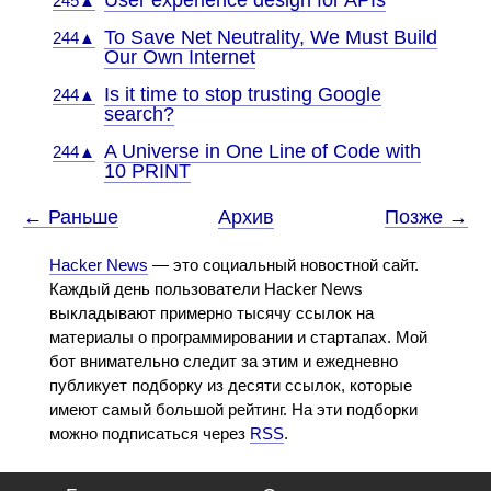
User experience design for APIs
245▲
To Save Net Neutrality, We Must Build
244▲
Our Own Internet
Is it time to stop trusting Google
244▲
search?
A Universe in One Line of Code with
244▲
10 PRINT
← Раньше
Архив
Позже →
Hacker News
— это социальный новостной сайт.
Каждый день пользователи Hacker News
выкладывают примерно тысячу ссылок на
материалы о программировании и стартапах. Мой
бот внимательно следит за этим и ежедневно
публикует подборку из десяти ссылок, которые
имеют самый большой рейтинг. На эти подборки
можно подписаться через
RSS
.