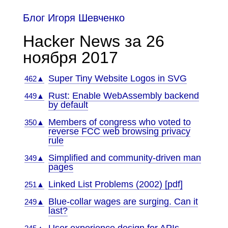
Блог Игоря Шевченко
Hacker News за 26
ноября 2017
Super Tiny Website Logos in SVG
462▲
Rust: Enable WebAssembly backend
449▲
by default
Members of congress who voted to
350▲
reverse FCC web browsing privacy
rule
Simplified and community-driven man
349▲
pages
Linked List Problems (2002) [pdf]
251▲
Blue-collar wages are surging. Can it
249▲
last?