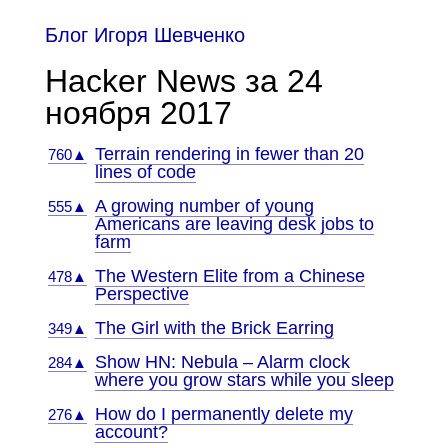
Блог Игоря Шевченко
Hacker News за 24
ноября 2017
Terrain rendering in fewer than 20
760▲
lines of code
A growing number of young
555▲
Americans are leaving desk jobs to
farm
The Western Elite from a Chinese
478▲
Perspective
The Girl with the Brick Earring
349▲
Show HN: Nebula – Alarm clock
284▲
where you grow stars while you sleep
How do I permanently delete my
276▲
account?