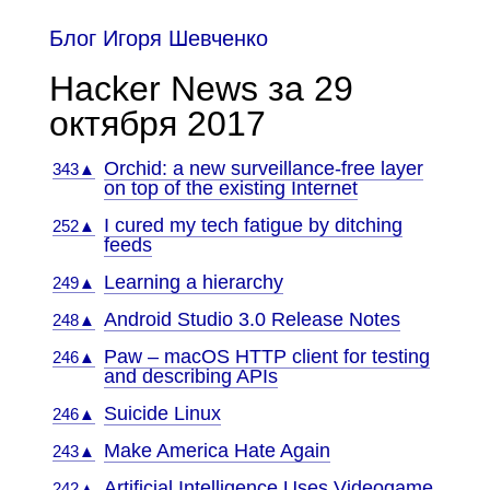
Блог Игоря Шевченко
Hacker News за 29
октября 2017
Orchid: a new surveillance-free layer
343▲
on top of the existing Internet
I cured my tech fatigue by ditching
252▲
feeds
Learning a hierarchy
249▲
Android Studio 3.0 Release Notes
248▲
Paw – macOS HTTP client for testing
246▲
and describing APIs
Suicide Linux
246▲
Make America Hate Again
243▲
Artificial Intelligence Uses Videogame
242▲