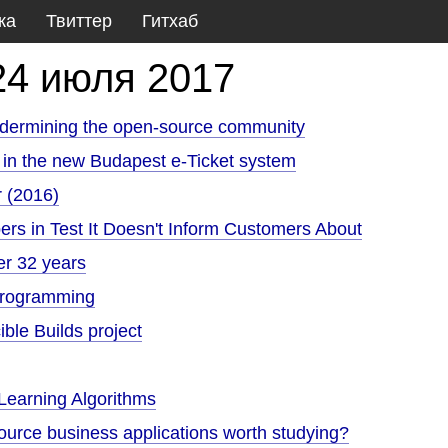
ка
Твиттер
Гитхаб
24 июля 2017
dermining the open-source community
g in the new Budapest e-Ticket system
r (2016)
bers in Test It Doesn't Inform Customers About
ter 32 years
programming
ble Builds project
Learning Algorithms
ource business applications worth studying?