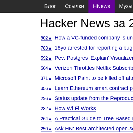
Блог
Ссылки
HNews
Музы
Hacker News за 
How a VC-funded company is un
902▲
18yo arrested for reporting a bu
783▲
Pev: Postgres ‘Explain’ Visualize
592▲
Verizon Throttles Netflix Subscri
564▲
Microsoft Paint to be killed off af
371▲
Learn Ethereum smart contract 
356▲
Status update from the Reproduci
296▲
How Wi-Fi Works
282▲
A Practical Guide to Tree-Based 
264▲
Ask HN: Best-architected open-s
250▲