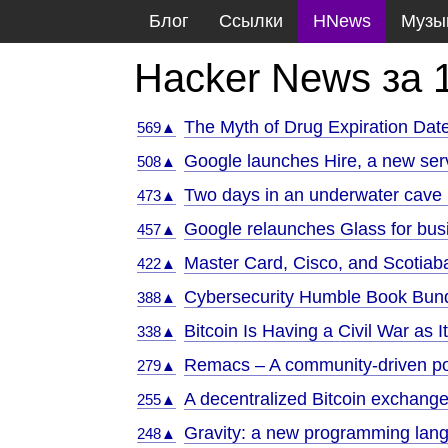
Блог
Ссылки
HNews
Музы
Hacker News за 
The Myth of Drug Expiration Dat
569▲
Google launches Hire, a new serv
508▲
Two days in an underwater cave 
473▲
Google relaunches Glass for bus
457▲
Master Card, Cisco, and Scotiaba
422▲
Cybersecurity Humble Book Bun
388▲
Bitcoin Is Having a Civil War as I
338▲
Remacs – A community-driven po
279▲
A decentralized Bitcoin exchang
255▲
Gravity: a new programming lang
248▲