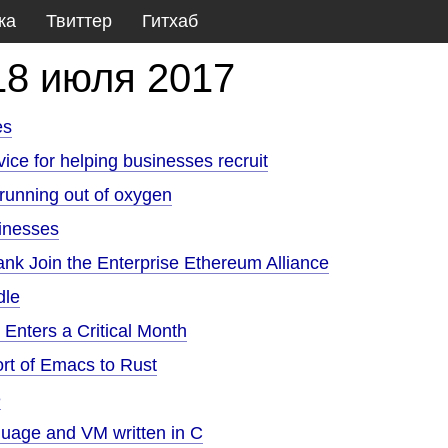
ка
Твиттер
Гитхаб
18 июля 2017
es
ice for helping businesses recruit
running out of oxygen
inesses
nk Join the Enterprise Ethereum Alliance
dle
t Enters a Critical Month
rt of Emacs to Rust
e
uage and VM written in C