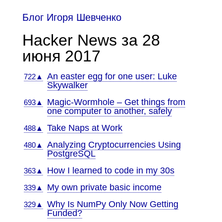
Блог Игоря Шевченко
Hacker News за 28
июня 2017
An easter egg for one user: Luke
722▲
Skywalker
Magic-Wormhole – Get things from
693▲
one computer to another, safely
Take Naps at Work
488▲
Analyzing Cryptocurrencies Using
480▲
PostgreSQL
How I learned to code in my 30s
363▲
My own private basic income
339▲
Why Is NumPy Only Now Getting
329▲
Funded?