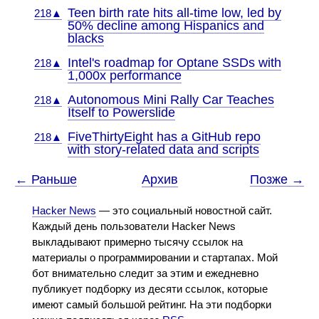
Teen birth rate hits all-time low, led by
218▲
50% decline among Hispanics and
blacks
Intel's roadmap for Optane SSDs with
218▲
1,000x performance
Autonomous Mini Rally Car Teaches
218▲
Itself to Powerslide
FiveThirtyEight has a GitHub repo
218▲
with story-related data and scripts
← Раньше
Архив
Позже →
Hacker News
— это социальный новостной сайт.
Каждый день пользователи Hacker News
выкладывают примерно тысячу ссылок на
материалы о программировании и стартапах. Мой
бот внимательно следит за этим и ежедневно
публикует подборку из десяти ссылок, которые
имеют самый большой рейтинг. На эти подборки