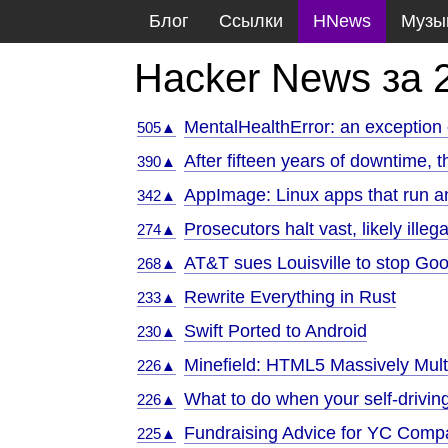
Блог
Ссылки
HNews
Музы
Hacker News за 
MentalHealthError: an exception
505▲
After fifteen years of downtime, 
390▲
AppImage: Linux apps that run 
342▲
Prosecutors halt vast, likely ille
274▲
AT&T sues Louisville to stop Googl
268▲
Rewrite Everything in Rust
233▲
Swift Ported to Android
230▲
Minefield: HTML5 Massively Mul
226▲
What to do when your self-driving
226▲
Fundraising Advice for YC Comp
225▲