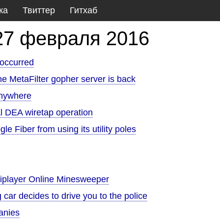
ка
Твиттер
Гитхаб
27 февраля 2016
 occurred
the MetaFilter gopher server is back
anywhere
gal DEA wiretap operation
e Fiber from using its utility poles
tiplayer Online Minesweeper
 car decides to drive you to the police
anies