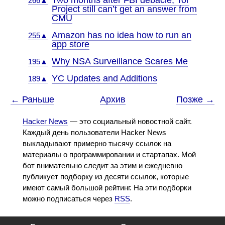
Two months after FBI debacle, Tor
266▲
Project still can’t get an answer from
CMU
Amazon has no idea how to run an
255▲
app store
Why NSA Surveillance Scares Me
195▲
YC Updates and Additions
189▲
← Раньше
Архив
Позже →
Hacker News
— это социальный новостной сайт.
Каждый день пользователи Hacker News
выкладывают примерно тысячу ссылок на
материалы о программировании и стартапах. Мой
бот внимательно следит за этим и ежедневно
публикует подборку из десяти ссылок, которые
имеют самый большой рейтинг. На эти подборки
можно подписаться через
RSS
.