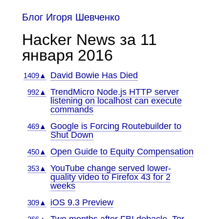
Блог Игоря Шевченко
Hacker News за 11
января 2016
David Bowie Has Died
1409▲
TrendMicro Node.js HTTP server
992▲
listening on localhost can execute
commands
Google is Forcing Routebuilder to
469▲
Shut Down
Open Guide to Equity Compensation
450▲
YouTube change served lower-
353▲
quality video to Firefox 43 for 2
weeks
iOS 9.3 Preview
309▲