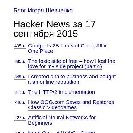
Блог Игоря Шевченко
Hacker News за 17
сентября 2015
Google Is 2B Lines of Code, All in
435▲
One Place
The toxic side of free – how I lost the
385▲
love for my side project (part 4)
I created a fake business and bought
349▲
it an online reputation
The HTTP/2 implementation
311▲
How GOG.com Saves and Restores
246▲
Classic Videogames
Artificial Neural Networks for
227▲
Beginners