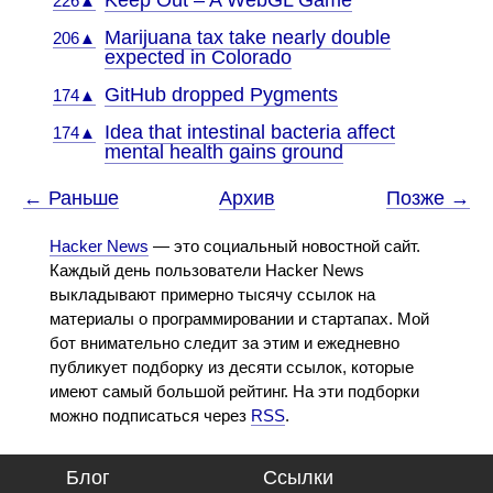
Keep Out – A WebGL Game
226▲
Marijuana tax take nearly double
206▲
expected in Colorado
GitHub dropped Pygments
174▲
Idea that intestinal bacteria affect
174▲
mental health gains ground
← Раньше
Архив
Позже →
Hacker News
— это социальный новостной сайт.
Каждый день пользователи Hacker News
выкладывают примерно тысячу ссылок на
материалы о программировании и стартапах. Мой
бот внимательно следит за этим и ежедневно
публикует подборку из десяти ссылок, которые
имеют самый большой рейтинг. На эти подборки
можно подписаться через
RSS
.
Блог
Ссылки