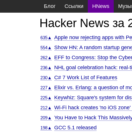
Блог
Ссылки
HNews
Музы
Hacker News за 
Apple now rejecting apps with P
635▲
Show HN: A random startup gene
554▲
EFF to Congress: Stop the Cybers
262▲
NHL goal celebration hack: real-
236▲
C# 7 Work List of Features
230▲
Elixir vs. Erlang: a question of
227▲
Keywhiz: Square's system for dis
225▲
Wi-Fi hack creates 'no iOS zone'
212▲
You Have to Hack This Massively
209▲
GCC 5.1 released
198▲