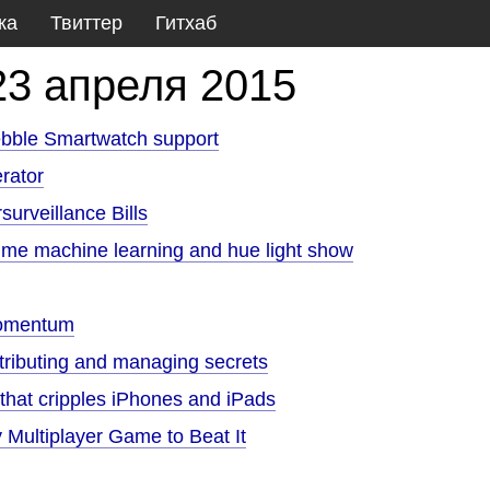
ка
Твиттер
Гитхаб
23 апреля 2015
ebble Smartwatch support
rator
urveillance Bills
time machine learning and hue light show
 momentum
tributing and managing secrets
 that cripples iPhones and iPads
 Multiplayer Game to Beat It