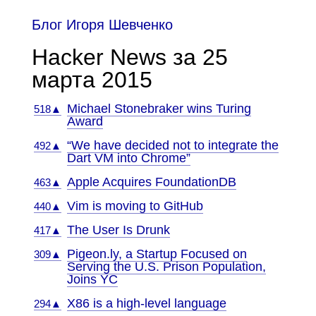
Блог Игоря Шевченко
Hacker News за 25
марта 2015
Michael Stonebraker wins Turing
518▲
Award
“We have decided not to integrate the
492▲
Dart VM into Chrome”
Apple Acquires FoundationDB
463▲
Vim is moving to GitHub
440▲
The User Is Drunk
417▲
Pigeon.ly, a Startup Focused on
309▲
Serving the U.S. Prison Population,
Joins YC
X86 is a high-level language
294▲