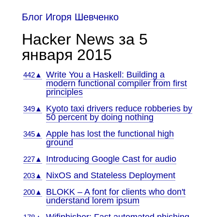
Блог Игоря Шевченко
Hacker News за 5
января 2015
Write You a Haskell: Building a
442▲
modern functional compiler from first
principles
Kyoto taxi drivers reduce robberies by
349▲
50 percent by doing nothing
Apple has lost the functional high
345▲
ground
Introducing Google Cast for audio
227▲
NixOS and Stateless Deployment
203▲
BLOKK – A font for clients who don't
200▲
understand lorem ipsum