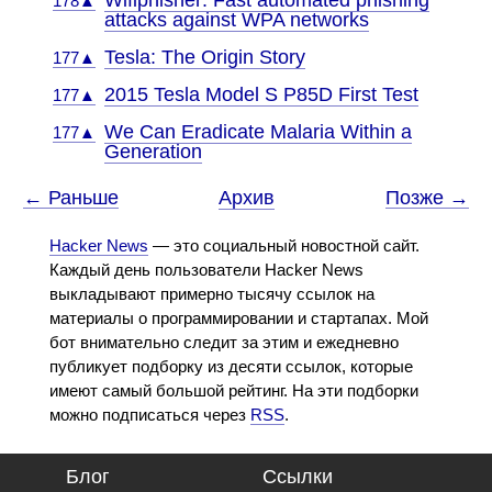
Wifiphisher: Fast automated phishing
178▲
attacks against WPA networks
Tesla: The Origin Story
177▲
2015 Tesla Model S P85D First Test
177▲
We Can Eradicate Malaria Within a
177▲
Generation
← Раньше
Архив
Позже →
Hacker News
— это социальный новостной сайт.
Каждый день пользователи Hacker News
выкладывают примерно тысячу ссылок на
материалы о программировании и стартапах. Мой
бот внимательно следит за этим и ежедневно
публикует подборку из десяти ссылок, которые
имеют самый большой рейтинг. На эти подборки
можно подписаться через
RSS
.
Блог
Ссылки