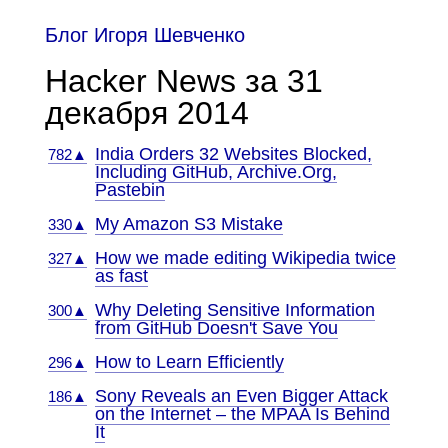
Блог Игоря Шевченко
Hacker News за 31
декабря 2014
India Orders 32 Websites Blocked,
782▲
Including GitHub, Archive.Org,
Pastebin
My Amazon S3 Mistake
330▲
How we made editing Wikipedia twice
327▲
as fast
Why Deleting Sensitive Information
300▲
from GitHub Doesn't Save You
How to Learn Efficiently
296▲
Sony Reveals an Even Bigger Attack
186▲
on the Internet – the MPAA Is Behind
It