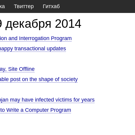
ка
Твиттер
Гитхаб
9 декабря 2014
ion and Interrogation Program
appy transactional updates
y, Site Offline
able post on the shape of society
rojan may have infected victims for years
to Write a Computer Program