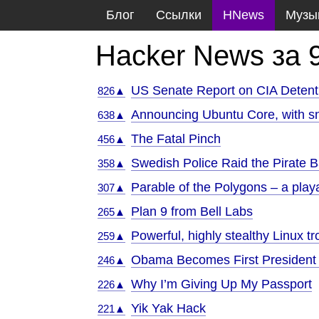
Блог
Ссылки
HNews
Музы
Hacker News за 
US Senate Report on CIA Detent
826▲
Announcing Ubuntu Core, with sn
638▲
The Fatal Pinch
456▲
Swedish Police Raid the Pirate Ba
358▲
Parable of the Polygons – a play
307▲
Plan 9 from Bell Labs
265▲
Powerful, highly stealthy Linux t
259▲
Obama Becomes First President 
246▲
Why I’m Giving Up My Passport
226▲
Yik Yak Hack
221▲