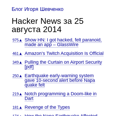
Блог Игоря Шевченко
Hacker News за 25
августа 2014
Show HN: I got hacked, felt paranoid,
975▲
made an app – GlassWire
Amazon’s Twitch Acquisition Is Official
461▲
Pulling the Curtain on Airport Security
349▲
[pdf]
Earthquake early-warning system
250▲
gave 10-second alert before Napa
quake felt
Notch programming a Doom-like in
219▲
Dart
Revenge of the Types
181▲