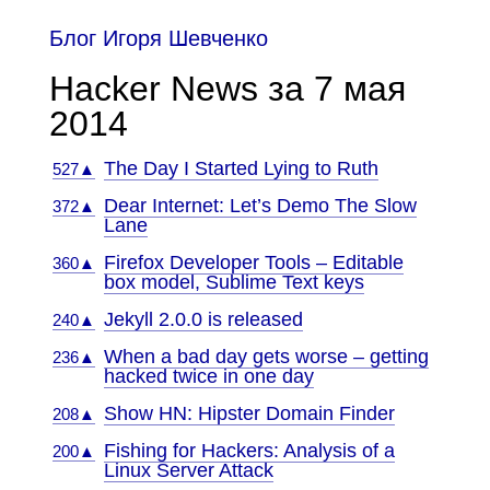
Блог Игоря Шевченко
Hacker News за 7 мая
2014
The Day I Started Lying to Ruth
527▲
Dear Internet: Let’s Demo The Slow
372▲
Lane
Firefox Developer Tools – Editable
360▲
box model, Sublime Text keys
Jekyll 2.0.0 is released
240▲
When a bad day gets worse – getting
236▲
hacked twice in one day
Show HN: Hipster Domain Finder
208▲
Fishing for Hackers: Analysis of a
200▲
Linux Server Attack