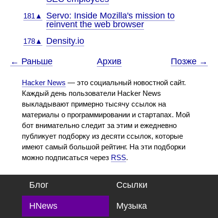
Servo: Inside Mozilla's mission to
181▲
reinvent the web browser
Density.io
178▲
← Раньше
Архив
Позже →
Hacker News
— это социальный новостной сайт.
Каждый день пользователи Hacker News
выкладывают примерно тысячу ссылок на
материалы о программировании и стартапах. Мой
бот внимательно следит за этим и ежедневно
публикует подборку из десяти ссылок, которые
имеют самый большой рейтинг. На эти подборки
можно подписаться через
RSS
.
Блог
Ссылки
HNews
Музыка