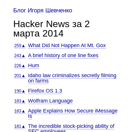
Блог Игоря Шевченко
Hacker News за 2
марта 2014
What Did Not Happen At Mt. Gox
259▲
A brief history of one line fixes
243▲
Hum
226▲
Idaho law criminalizes secretly filming
201▲
on farms
Firefox OS 1.3
190▲
Wolfram Language
183▲
Apple Explains How Secure iMessage
183▲
Is
The incredible stock-picking ability of
181▲
SEC employees