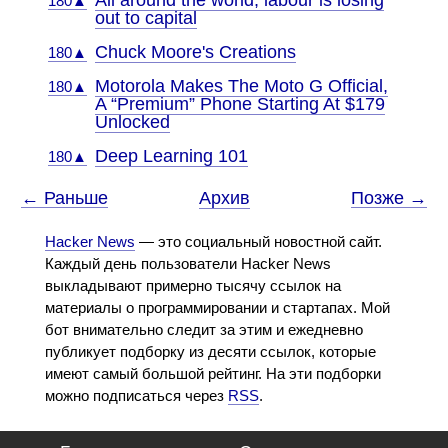
All around the world, labour is losing
180▲
out to capital
Chuck Moore's Creations
180▲
Motorola Makes The Moto G Official,
180▲
A “Premium” Phone Starting At $179
Unlocked
Deep Learning 101
180▲
← Раньше
Архив
Позже →
Hacker News
— это социальный новостной сайт.
Каждый день пользователи Hacker News
выкладывают примерно тысячу ссылок на
материалы о программировании и стартапах. Мой
бот внимательно следит за этим и ежедневно
публикует подборку из десяти ссылок, которые
имеют самый большой рейтинг. На эти подборки
можно подписаться через
RSS
.