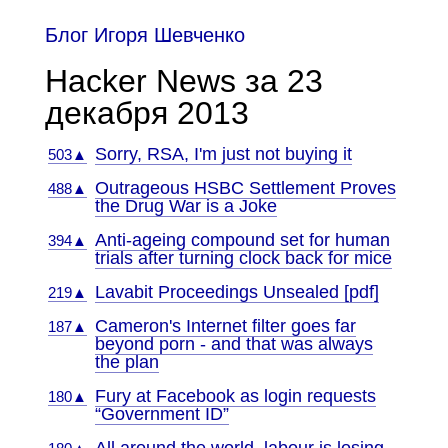
Блог Игоря Шевченко
Hacker News за 23
декабря 2013
Sorry, RSA, I'm just not buying it
503▲
Outrageous HSBC Settlement Proves
488▲
the Drug War is a Joke
Anti-ageing compound set for human
394▲
trials after turning clock back for mice
Lavabit Proceedings Unsealed [pdf]
219▲
Cameron's Internet filter goes far
187▲
beyond porn - and that was always
the plan
Fury at Facebook as login requests
180▲
“Government ID”