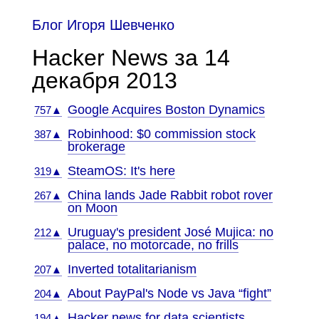
Блог Игоря Шевченко
Hacker News за 14
декабря 2013
Google Acquires Boston Dynamics
757▲
Robinhood: $0 commission stock
387▲
brokerage
SteamOS: It's here
319▲
China lands Jade Rabbit robot rover
267▲
on Moon
Uruguay's president José Mujica: no
212▲
palace, no motorcade, no frills
Inverted totalitarianism
207▲
About PayPal's Node vs Java “fight”
204▲
Hacker news for data scientists
194▲